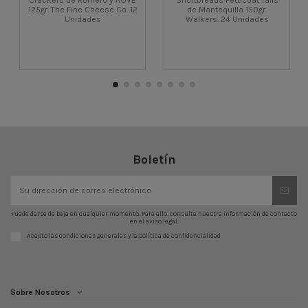
125gr. The Fine Cheese Co. 12
de Mantequilla 150gr.
Unidades
Walkers. 24 Unidades
Boletín
Puede darse de baja en cualquier momento. Para ello, consulte nuestra información de contacto
en el aviso legal.
Acepto las condiciones generales y la política de confidencialidad
Sobre Nosotros