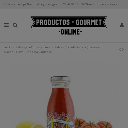
Utiliza el código:
Gourmet17
y consigue un 10% de
DESCUENTO
en tu primera compra
Inicio
Salsas, confituras y pates
Salsas
Linda Tomate (tomate +
wasabi) 250ml. Linda. 24 Unidades