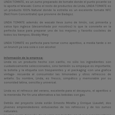
LINDA TOMATE, es un zumo preparado de tomate donde el punto picante se
lo aporta el Wasabi. Como el resto de productos de Linda, LINDA TOMATE es
un producto 100% Natural donde la estrella es un excelente tomate NFC
(Not From Concentrate) que proviene de Badajoz.
LINDA TOMATE además de wasabi lleva zumo de limón, sal, pimienta y
salsa tipo inglesa (desarrollada por nosotros) lo que la convierte en la
perfecta base para preparar uno de los mejores y favorito cocteles de
todos los tiempos; Bloddy Mary
LINDA TOMATE es perfecta para tomar como aperitivo, a media tarde o en
un brunch ya sea sola o con alcohol.
Información de la empresa:
Linda es un producto hecho con cariño, no sólo los ingredientes son
cuidadosamente seleccionados, sino también su empaque es importante;
la botella y la etiqueta son trasparentes y el packaging -con una grafica
vintage- recuerda al consumidor las limonadas y otros refrescos de
antaño. Su nombre, Linda, es fresco, simpático y memorable por su
sonoridad latina, sencilla y universal.
Linda es el refresco del verano, excelente para el desayuno, el aperitivo o
la merienda. Por fin una alternativa a las bebidas con gas.
Detrás del proyecto Linda están Ernesto Miralta y Enrique LLaudet, dos
jóvenes emprendedores entusiastas de los refrescos y de los zumos
naturales.