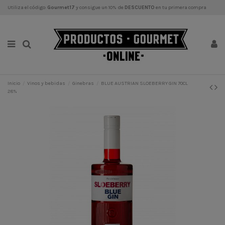
Utiliza el código:
Gourmet17
y consigue un 10% de
DESCUENTO
en tu primera compra
Inicio
Vinos y bebidas
Ginebras
BLUE AUSTRIAN SLOEBERRY GIN 70CL
28%