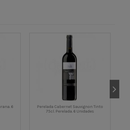
urana. 6
Perelada Cabernet Sauvignon Tinto
75cl. Perelada. 6 Unidades
Ba