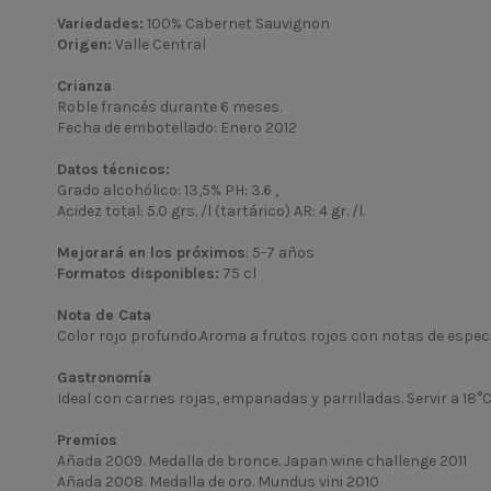
Variedades:
100% Cabernet Sauvignon
Origen:
Valle Central
Crianza
Roble francés durante 6 meses.
Fecha de embotellado: Enero 2012
Datos técnicos:
Grado alcohólico: 13,5% PH: 3.6 ,
Acidez total: 5.0 grs. /l (tartárico) AR: 4 gr. /l.
Mejorará en los próximos
: 5-7 años
Formatos disponibles:
75 cl
Nota de Cata
Color rojo profundo.Aroma a frutos rojos con notas de espec
Gastronomía
Ideal con carnes rojas, empanadas y parrilladas. Servir a 18°C
Premios
Añada 2009. Medalla de bronce. Japan wine challenge 2011
Añada 2008. Medalla de oro. Mundus vini 2010