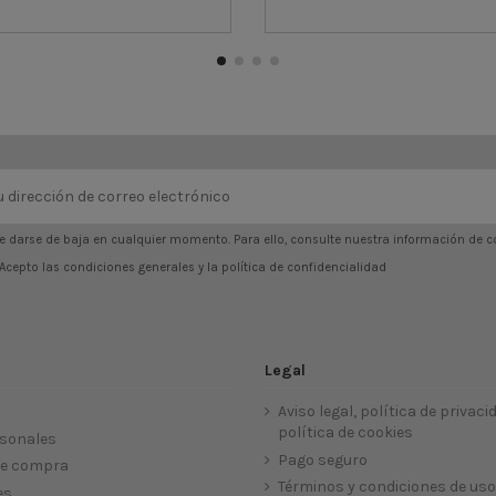
 darse de baja en cualquier momento. Para ello, consulte nuestra información de con
Acepto las condiciones generales y la política de confidencialidad
Legal
Aviso legal, política de privaci
política de cookies
sonales
Pago seguro
 de compra
Términos y condiciones de uso
es