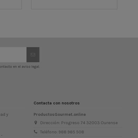
tacto en el aviso legal.
Contacta con nosotros
dad y
ProductosGourmet.online
Dirección: Progreso 74 32003 Ourense
Teléfono: 988 985 508
 -