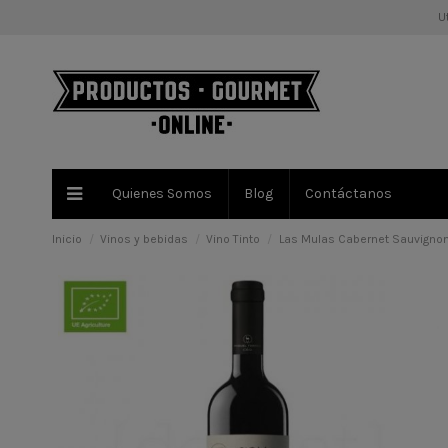
Ut
Quienes Somos
Blog
Contáctanos
Inicio
Vinos y bebidas
Vino Tinto
Las Mulas Cabernet Sauvignon 